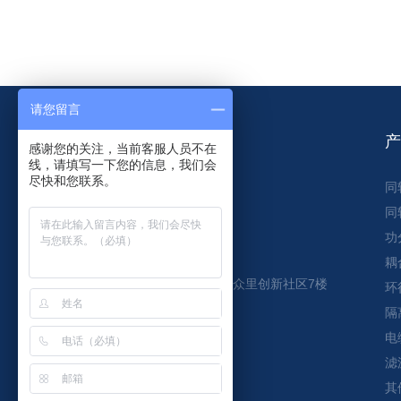
请您留言
感谢您的关注，当前客服人员不在
线，请填写一下您的信息，我们会
尽快和您联系。
同
同
zts-tech@outlook.com
功
0755-23212737
耦
广东省深圳市宝安留仙二路众里创新社区7楼
环
隔
加入我们
电
滤
其