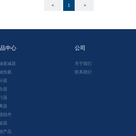
1
<
>
产品中心
公司
轴衰减器
关于我们
轴负载
联系我们
分器
合器
行器
离器
缆组件
波器
他产品