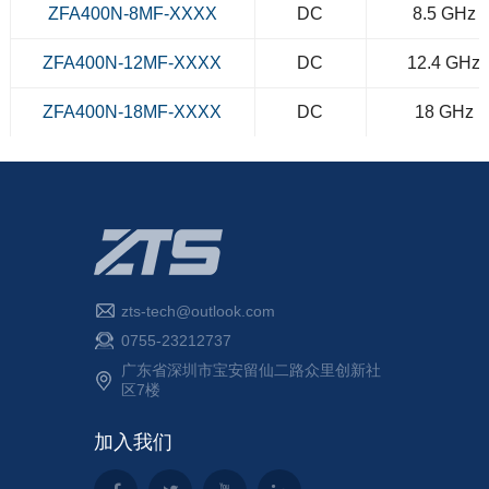
ZFA400N-8MF-XXXX
DC
8.5 GHz
ZFA400N-12MF-XXXX
DC
12.4 GHz
ZFA400N-18MF-XXXX
DC
18 GHz
ZFA500N-4MF-XXXX
DC
4 GHz
ZFA500N-6MF-XXXX
DC
6 GHz
ZFA500N-8MF-XXXX
DC
8.5 GHz
ZFA500N-12MF-XXXX
DC
12.4 GHz
zts-tech@outlook.com
0755-23212737
ZFA500N-18MF-XXXX
DC
18 GHz
广东省深圳市宝安留仙二路众里创新社
区7楼
ZFA600N-4MF-XXXX
DC
4 GHz
加入我们
ZFA600N-6MF-XXXX
DC
6 GHz