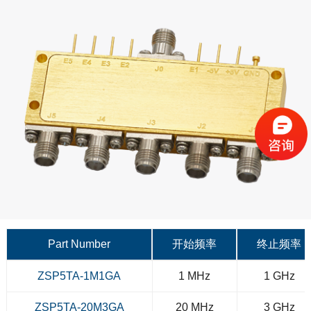
Part Number
开始频率
终止频率
ZSP5TA-1M1GA
1 MHz
1 GHz
ZSP5TA-20M3GA
20 MHz
3 GHz